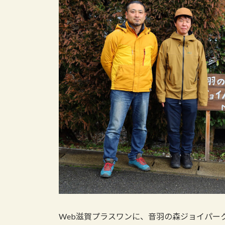
日
時
:
Web滋賀プラスワンに、音羽の森ジョイパー