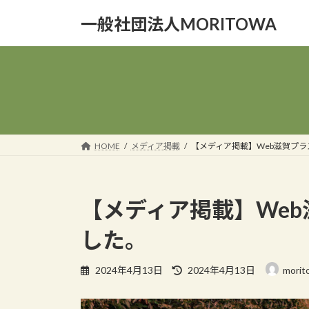
コ
ナ
一般社団法人MORITOWA
ン
ビ
テ
ゲ
ン
ー
ツ
シ
へ
ョ
ス
ン
キ
に
ッ
移
HOME
メディア掲載
【メディア掲載】Web滋賀プ
プ
動
【メディア掲載】We
した。
最
2024年4月13日
2024年4月13日
morit
終
更
新