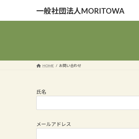
コ
ナ
一般社団法人MORITOWA
ン
ビ
テ
ゲ
ン
ー
ツ
シ
へ
ョ
ス
ン
キ
に
ッ
移
HOME
お問い合わせ
プ
動
氏名
メールアドレス