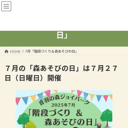
コ
ナ
一般社団法人MORITOWA
ン
ビ
テ
ゲ
ン
ー
7月「階段づくり＆森あそびの
ツ
シ
へ
ョ
日」
ス
ン
キ
に
ッ
移
HOME
7月「階段づくり＆森あそびの日」
プ
動
７月の「森あそびの日」は７月２７
日（日曜日）開催