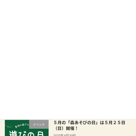
MORITOWAイベント第１弾！【森の親子観察会】4月23日（日）
2023年6月1日
最近の投稿
８月の「森あそびの日」は８月２４日
イベント
（日）開催！
2025年8月5日
7月の「森あそびの日」は7月27日（日）
イベント
開催！
2025年7月1日
５月の「森あそびの日」は５月２５日
イベント
（日）開催！
2025年4月30日