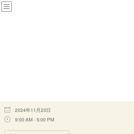
コ
ナ
一般社団法人MORITOWA
ン
ビ
テ
ゲ
ン
ー
ツ
シ
イベント
へ
ョ
ス
ン
キ
に
ッ
移
HOME
イベント
音羽の森通常オープン
通常オープン
プ
動
通常オープン
最
2024年11月23日
2024年4月9日
moritowa
終
更
開催期間
新
日
時
2024年11月23日
:
9:00 AM - 5:00 PM