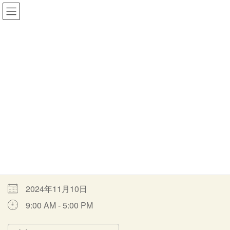
コ
ナ
一般社団法人MORITOWA
ン
ビ
テ
ゲ
ン
ー
ツ
シ
イベント
へ
ョ
ス
ン
キ
に
ッ
移
HOME
イベント
音羽の森通常オープン
通常オープン
プ
動
通常オープン
最
2024年11月10日
2024年4月9日
moritowa
終
更
開催期間
新
日
時
2024年11月10日
:
9:00 AM - 5:00 PM