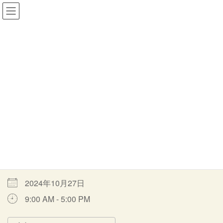
コ
ナ
一般社団法人MORITOWA
ン
ビ
テ
ゲ
ン
ー
ツ
シ
イベント
へ
ョ
ス
ン
キ
に
ッ
移
HOME
イベント
遊びの日
森遊びの日
プ
動
森遊びの日
最
2024年10月27日
2024年9月26日
moritowa
終
更
開催期間
新
日
時
2024年10月27日
:
9:00 AM - 5:00 PM