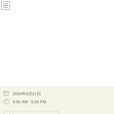
コ
ナ
一般社団法人MORITOWA
ン
ビ
テ
ゲ
ン
ー
ツ
シ
イベント
へ
ョ
ス
ン
キ
に
ッ
移
HOME
イベント
音羽の森通常オープン
通常オープン
プ
動
通常オープン
最
2024年9月21日
2024年4月9日
moritowa
終
更
開催期間
新
日
時
2024年9月21日
:
9:00 AM - 5:00 PM