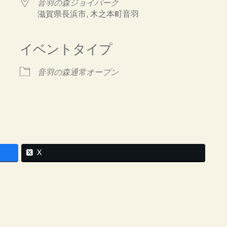
音羽の森ジョイパーク
滋賀県長浜市, 木之本町音羽
イベントタイプ
ndar
iCalendar
Office 365
音羽の森通常オープン
X