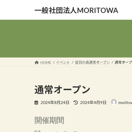
コ
ナ
一般社団法人MORITOWA
ン
ビ
テ
ゲ
ン
ー
ツ
シ
へ
ョ
ス
ン
キ
に
ッ
移
HOME
イベント
音羽の森通常オープン
通常オープ
プ
動
通常オープン
最
2024年8月24日
2024年4月9日
morito
終
更
開催期間
新
日
時