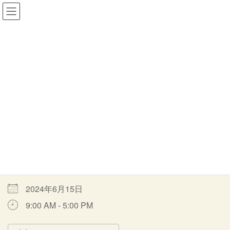
コ
ナ
一般社団法人MORITOWA
ン
ビ
テ
ゲ
ン
ー
ツ
シ
イベント
へ
ョ
ス
ン
キ
に
ッ
移
HOME
イベント
音羽の森通常オープン
通常オープン
プ
動
通常オープン
最
2024年6月15日
2024年4月9日
moritowa
終
更
開催期間
新
日
時
2024年6月15日
:
9:00 AM - 5:00 PM