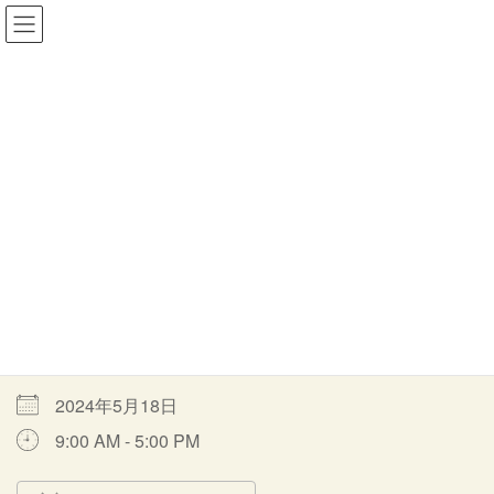
コ
ナ
一般社団法人MORITOWA
ン
ビ
テ
ゲ
ン
ー
ツ
シ
イベント
へ
ョ
ス
ン
キ
に
ッ
移
HOME
イベント
音羽の森通常オープン
通常オープン
プ
動
通常オープン
最
2024年5月18日
2024年4月9日
moritowa
終
更
開催期間
新
日
時
2024年5月18日
:
9:00 AM - 5:00 PM