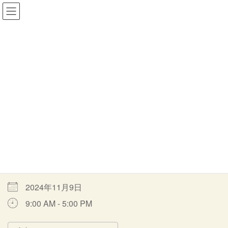
コ
ナ
一般社団法人MORITOWA
ン
ビ
テ
ゲ
ン
ー
ツ
シ
イベント
へ
ョ
ス
ン
キ
に
ッ
移
HOME
イベント
音羽の森通常オープン
通常オープン
プ
動
通常オープン
最
2024年11月9日
2024年4月9日
moritowa
終
更
開催期間
新
日
時
2024年11月9日
:
9:00 AM - 5:00 PM