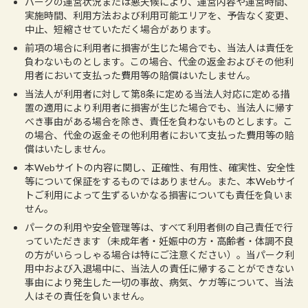
パークの運営状況または悪天候により、運営内容や運営時間、
実施時間、利用方法および利用可能エリアを、予告なく変更、
中止、短縮させていただく場合があります。
前項の場合に利用者に損害が生じた場合でも、当法人は責任を
負わないものとします。この場合、代金の返金およびその他利
用者において支払った費用等の賠償はいたしません。
当法人が利用者に対して第8条に定める当法人対応に定める措
置の適用により利用者に損害が生じた場合でも、当法人に帰す
べき事由がある場合を除き、責任を負わないものとします。こ
の場合、代金の返金その他利用者において支払った費用等の賠
償はいたしません。
本Webサイトの内容に関し、正確性、有用性、確実性、安全性
等について保証をするものではありません。また、本Webサイ
トご利用によって生ずるいかなる損害についても責任を負いま
せん。
パークの利用や安全管理等は、すべて利用者側の自己責任で行
っていただきます（未成年者・妊娠中の方・高齢者・体調不良
の方がいらっしゃる場合は特にご注意ください）。当パーク利
用中および入退場中に、当法人の責任に帰することができない
事由により発生した一切の事故、病気、ケガ等について、当法
人はその責任を負いません。