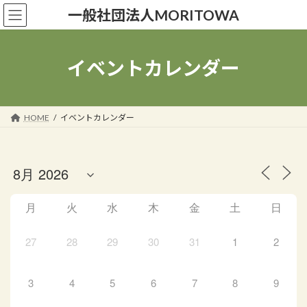
コ
ナ
一般社団法人MORITOWA
ン
ビ
テ
ゲ
ン
ー
ツ
シ
イベントカレンダー
へ
ョ
ス
ン
キ
に
ッ
移
HOME
イベントカレンダー
プ
動
月
火
水
木
金
土
日
27
28
29
30
31
1
2
3
4
5
6
7
8
9