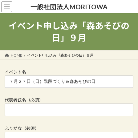
コ
ナ
一般社団法人MORITOWA
ン
ビ
テ
ゲ
ン
ー
イベント申し込み「森あそびの
ツ
シ
へ
ョ
日」９月
ス
ン
キ
に
ッ
移
HOME
イベント申し込み「森あそびの日」９月
プ
動
イベント名
代表者氏名（必須）
ふりがな（必須）