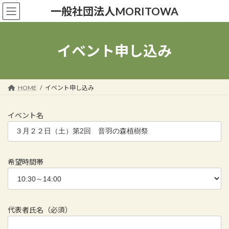
コ
ナ
一般社団法人MORITOWA
ン
ビ
テ
ゲ
ン
ー
ツ
シ
イベント申し込み
へ
ョ
ス
ン
キ
に
ッ
移
HOME
イベント申し込み
プ
動
イベント名
希望時間帯
代表者氏名（必須）